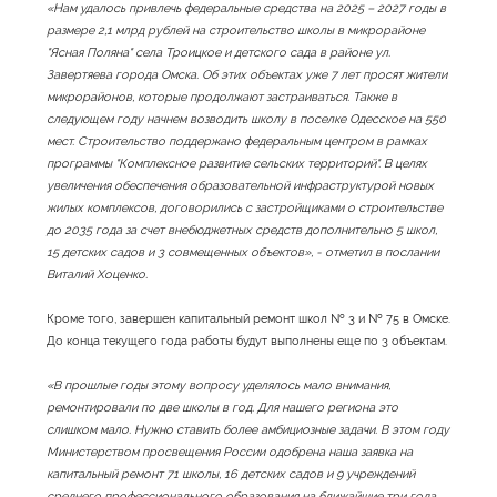
«Нам удалось привлечь федеральные средства на 2025 – 2027 годы в
размере 2,1 млрд рублей на строительство школы в микрорайоне
"Ясная Поляна" села Троицкое и детского сада в районе ул.
Завертяева города Омска. Об этих объектах уже 7 лет просят жители
микрорайонов, которые продолжают застраиваться. Также в
следующем году начнем возводить школу в поселке Одесское на 550
мест. Строительство поддержано федеральным центром в рамках
программы "Комплексное развитие сельских территорий". В целях
увеличения обеспечения образовательной инфраструктурой новых
жилых комплексов, договорились с застройщиками о строительстве
до 2035 года за счет внебюджетных средств дополнительно 5 школ,
15 детских садов и 3 совмещенных объектов», - отметил в послании
Виталий Хоценко.
Кроме того, завершен капитальный ремонт школ № 3 и № 75 в Омске.
До конца текущего года работы будут выполнены еще по 3 объектам.
«В прошлые годы этому вопросу уделялось мало внимания,
ремонтировали по две школы в год. Для нашего региона это
слишком мало. Нужно ставить более амбициозные задачи. В этом году
Министерством просвещения России одобрена наша заявка на
капитальный ремонт 71 школы, 16 детских садов и 9 учреждений
среднего профессионального образования на ближайшие три года.